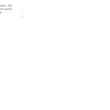
nidos. No
 com quem
k.