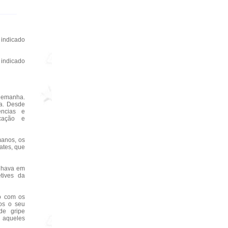
indicado
indicado
Alemanha.
ca. Desde
ências e
icação e
manos, os
ates, que
alhava em
tives da
to com os
os o seu
de gripe
 aqueles