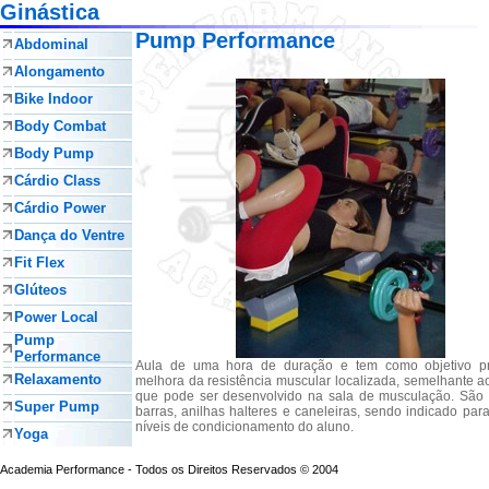
Ginástica
Pump Performance
Abdominal
Alongamento
Bike Indoor
Body Combat
Body Pump
Cárdio Class
Cárdio Power
Dança do Ventre
Fit Flex
Glúteos
Power Local
Pump
Performance
Aula de uma hora de duração e tem como objetivo pr
Relaxamento
melhora da resistência muscular localizada, semelhante a
que pode ser desenvolvido na sala de musculação. São u
Super Pump
barras, anilhas halteres e caneleiras, sendo indicado par
níveis de condicionamento do aluno.
Yoga
Academia Performance - Todos os Direitos Reservados © 2004