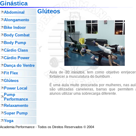
Ginástica
Glúteos
Abdominal
Alongamento
Bike Indoor
Body Combat
Body Pump
Cárdio Class
Cárdio Power
Dança do Ventre
Aula de 30 minutos, tem como objetivo enrijecer
Fit Flex
fortalecer a musculatura do bumbum .
Glúteos
É uma aula muito procurada por mulheres, nas au
Power Local
são utilizadas caneleiras, barras que permitem 
alunos utilizar uma sobrecarga diferente.
Pump
Performance
Relaxamento
Super Pump
Yoga
Academia Performance - Todos os Direitos Reservados © 2004