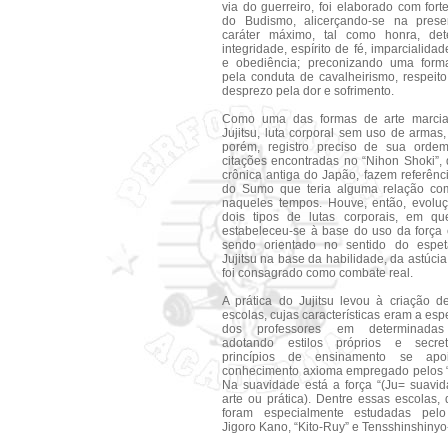
via do guerreiro, foi elaborado com forte
do Budismo, alicerçando-se na pres
caráter máximo, tal como honra, det
integridade, espírito de fé, imparcialidad
e obediência; preconizando uma form
pela conduta de cavalheirismo, respeit
desprezo pela dor e sofrimento.
Como uma das formas de arte marcia
Jujitsu, luta corporal sem uso de armas
porém, registro preciso de sua orde
citações encontradas no “Nihon Shoki”,
crônica antiga do Japão, fazem referênci
do Sumo que teria alguma relação com
naqueles tempos. Houve, então, evolu
dois tipos de lutas corporais, em 
estabeleceu-se à base do uso da força 
sendo orientado no sentido do espe
Jujitsu na base da habilidade, da astúcia 
foi consagrado como combate real.
A prática do Jujitsu levou à criação d
escolas, cujas características eram a esp
dos professores em determinadas 
adotando estilos próprios e secret
princípios de ensinamento se ap
conhecimento axioma empregado pelos “
Na suavidade está a força “(Ju= suavid
arte ou prática). Dentre essas escolas,
foram especialmente estudadas pelo
Jigoro Kano, “Kito-Ruy” e Tensshinshinyo