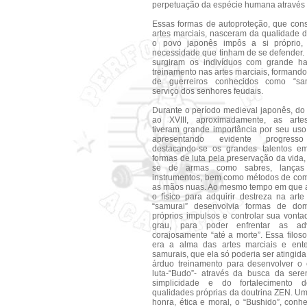
perpetuação da espécie humana através 
Essas formas de autoproteção, que cons
artes marciais, nasceram da qualidade 
o povo japonês impôs a si próprio,
necessidade que tinham de se defender. 
surgiram os indivíduos com grande ha
treinamento nas artes marciais, formand
de guerreiros conhecidos como “sam
serviço dos senhores feudais.
Durante o período medieval japonês, do
ao XVIII, aproximadamente, as arte
tiveram grande importância por seu uso m
apresentando evidente progresso
destacando-se os grandes talentos e
formas de luta pela preservação da vida, 
se de armas como sabres, lanças
instrumentos, bem como métodos de co
as mãos nuas. Ao mesmo tempo em que 
o físico para adquirir destreza na arte
“samurai” desenvolvia formas de do
próprios impulsos e controlar sua vonta
grau, para poder enfrentar as adv
corajosamente “até a morte”. Essa filoso
era a alma das artes marciais e ent
samurais, que ela só poderia ser atingida
árduo treinamento para desenvolver o e
luta-“Budo”- através da busca da sere
simplicidade e do fortalecimento d
qualidades próprias da doutrina ZEN. U
honra, ética e moral, o “Bushido”, con