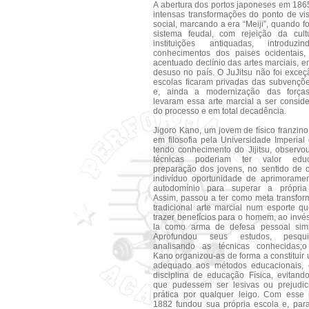
A abertura dos portos japoneses em 186
intensas transformações do ponto de vist
social, marcando a era “Meiji”, quando fo
sistema feudal, com rejeição da cul
instituições antiquadas, introduzi
conhecimentos dos paises ocidentais,
acentuado declínio das artes marciais, 
desuso no país. O JuJitsu não foi exceç
escolas ficaram privadas das subvençõe
e, ainda a modernização das força
levaram essa arte marcial a ser consid
do processo e em total decadência.
Jigoro Kano, um jovem de físico franzin
em filosofia pela Universidade Imperial
tendo conhecimento do Jijitsu, observo
técnicas poderiam ter valor edu
preparação dos jovens, no sentido de o
indivíduo oportunidade de aprimorame
autodomínio para superar a própria 
Assim, passou a ter como meta transfor
tradicional arte marcial num esporte q
trazer benefícios para o homem, ao invés 
la como arma de defesa pessoal sim
Aprofundou seus estudos, pesqu
analisando as técnicas conhecidas;o
Kano organizou-as de forma a constituir
adequado aos métodos educacionais,
disciplina de educação Física, evitand
que pudessem ser lesivas ou prejudic
prática por qualquer leigo. Com esse i
1882 fundou sua própria escola e, para 