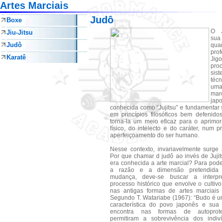
Artes Marciais
Judô
Boxe
O J
Jiu-Jitsu
su
Judô
qu
prof
Karatê
Jig
pro
sist
téc
um
marc
jap
conhecida como “Jujitsu” e fundamentar 
em princípios filosóficos bem defenido
torna-la um meio eficaz para o aprimo
físico, do intelecto e do caráter, num 
aperfeiçoamento do ser humano.
Nesse contexto, invariavelmente surge 
Por que chamar d judô ao invés de Juji
era conhecida a arte marcial? Para pod
a razão e a dimensão pretendida
mudança, deve-se buscar a interpr
processo histórico que envolve o cultiv
nas antigas formas de artes marciais
Segundo T. Watariabe (1967): “Budo é u
característica do povo japonês e sua
encontra nas formas de autopro
permitiram a sobrevivência dos indi